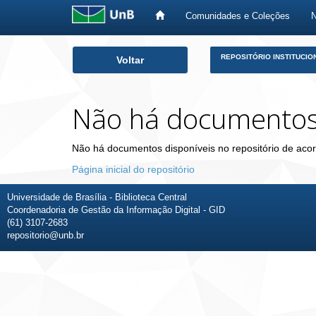
Comunidades e Coleções
Skip
REPOSITÓRIO INSTITUCIO
Voltar
navigation
Não há documento
Não há documentos disponíveis no repositório de acor
Página inicial do repositório
Universidade de Brasília - Biblioteca Central
Coordenadoria de Gestão da Informação Digital - GID
(61) 3107-2683
repositorio@unb.br