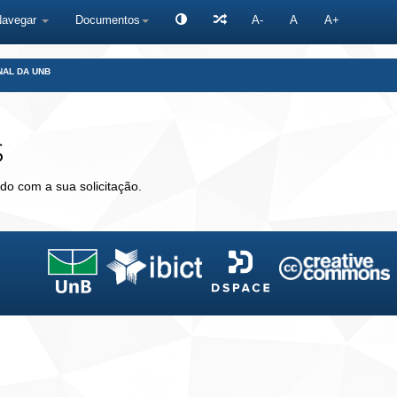
Navegar
Documentos
A-
A
A+
NAL DA UNB
s
do com a sua solicitação.