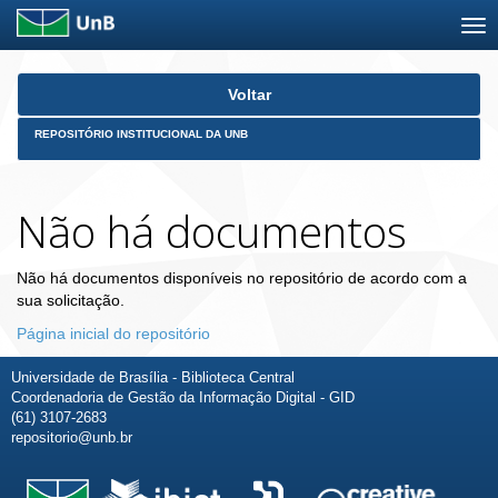
Skip
Voltar
navigation
REPOSITÓRIO INSTITUCIONAL DA UNB
Não há documentos
Não há documentos disponíveis no repositório de acordo com a
sua solicitação.
Página inicial do repositório
Universidade de Brasília - Biblioteca Central
Coordenadoria de Gestão da Informação Digital - GID
(61) 3107-2683
repositorio@unb.br