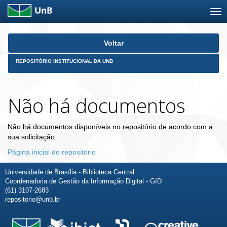
Skip
Voltar
navigation
REPOSITÓRIO INSTITUCIONAL DA UNB
Não há documentos
Não há documentos disponíveis no repositório de acordo com a
sua solicitação.
Página inicial do repositório
Universidade de Brasília - Biblioteca Central
Coordenadoria de Gestão da Informação Digital - GID
(61) 3107-2683
repositorio@unb.br