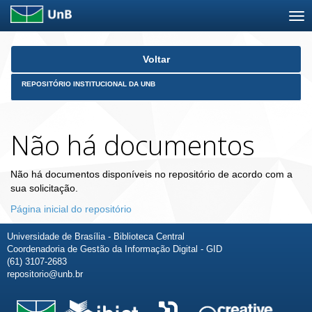
Skip
Voltar
navigation
REPOSITÓRIO INSTITUCIONAL DA UNB
Não há documentos
Não há documentos disponíveis no repositório de acordo com a
sua solicitação.
Página inicial do repositório
Universidade de Brasília - Biblioteca Central
Coordenadoria de Gestão da Informação Digital - GID
(61) 3107-2683
repositorio@unb.br