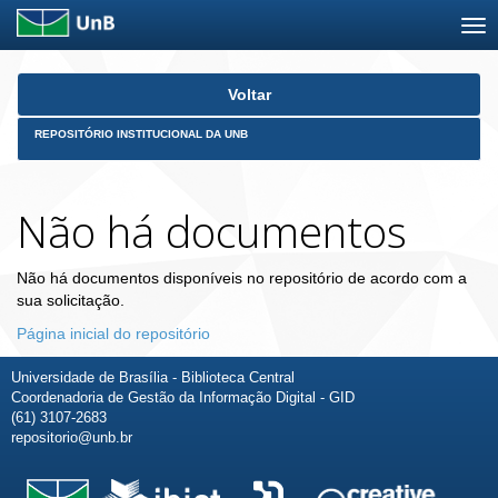
Skip
Voltar
navigation
REPOSITÓRIO INSTITUCIONAL DA UNB
Não há documentos
Não há documentos disponíveis no repositório de acordo com a
sua solicitação.
Página inicial do repositório
Universidade de Brasília - Biblioteca Central
Coordenadoria de Gestão da Informação Digital - GID
(61) 3107-2683
repositorio@unb.br