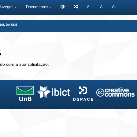
Navegar
Documentos
A-
A
A+
NAL DA UNB
s
do com a sua solicitação.