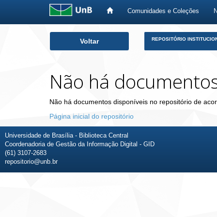
Comunidades e Coleções
Skip
REPOSITÓRIO INSTITUCIO
Voltar
navigation
Não há documento
Não há documentos disponíveis no repositório de acor
Página inicial do repositório
Universidade de Brasília - Biblioteca Central
Coordenadoria de Gestão da Informação Digital - GID
(61) 3107-2683
repositorio@unb.br