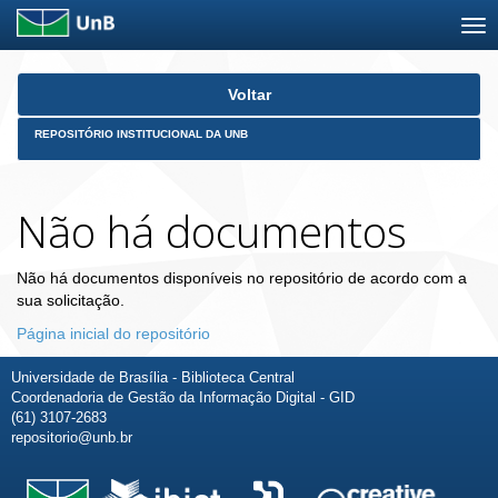
Skip
Voltar
navigation
REPOSITÓRIO INSTITUCIONAL DA UNB
Não há documentos
Não há documentos disponíveis no repositório de acordo com a
sua solicitação.
Página inicial do repositório
Universidade de Brasília - Biblioteca Central
Coordenadoria de Gestão da Informação Digital - GID
(61) 3107-2683
repositorio@unb.br