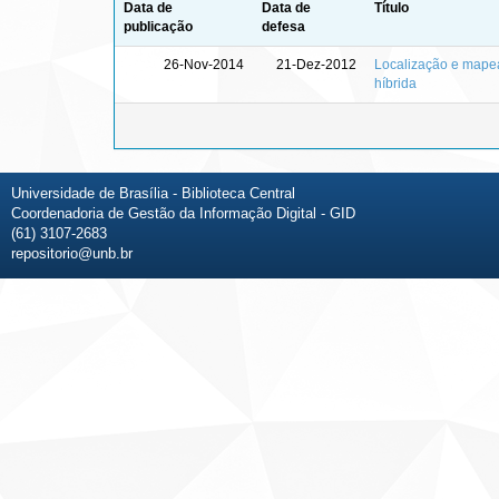
Data de
Data de
Título
publicação
defesa
26-Nov-2014
21-Dez-2012
Localização e mape
híbrida
Universidade de Brasília - Biblioteca Central
Coordenadoria de Gestão da Informação Digital - GID
(61) 3107-2683
repositorio@unb.br