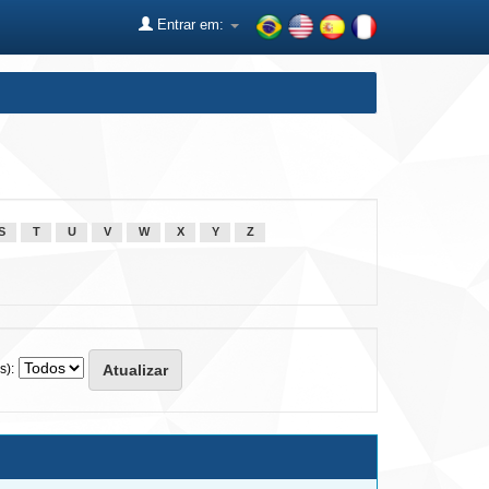
Entrar em:
S
T
U
V
W
X
Y
Z
s):