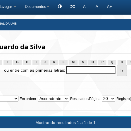
Navegar
Documentos
A-
A
A+
NAL DA UNB
uardo da Silva
F
G
H
I
J
K
L
M
N
O
P
Q
R
ou entre com as primeiras letras:
Em ordem:
Resultados/Página
Registro(
Mostrando resultados 1 a 1 de 1