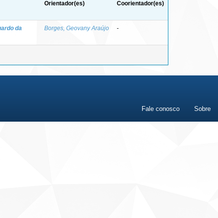
Orientador(es)
Coorientador(es)
uardo da
Borges, Geovany Araújo
-
Fale conosco
Sobre