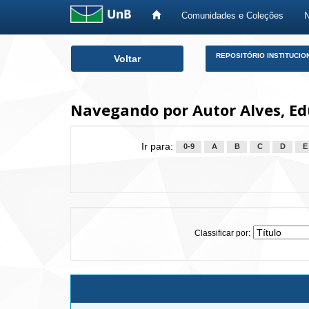
Comunidades e Coleções
Skip
REPOSITÓRIO INSTITUCIO
Voltar
navigation
Navegando por Autor Alves, Ed
Ir para:
0-9
A
B
C
D
E
Classificar por: