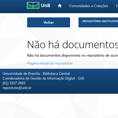
Comunidades e Coleções
Skip
REPOSITÓRIO INSTITUCIO
Voltar
navigation
Não há documento
Não há documentos disponíveis no repositório de acor
Página inicial do repositório
Universidade de Brasília - Biblioteca Central
Coordenadoria de Gestão da Informação Digital - GID
(61) 3107-2683
repositorio@unb.br