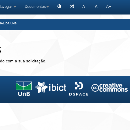
Navegar
Documentos
A-
A
A+
NAL DA UNB
s
do com a sua solicitação.