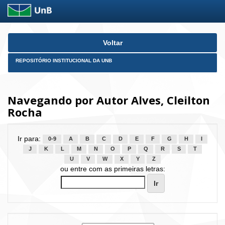
Skip
Voltar
navigation
REPOSITÓRIO INSTITUCIONAL DA UNB
Navegando por Autor Alves, Cleilton
Rocha
Ir para:
0-9
A
B
C
D
E
F
G
H
I
J
K
L
M
N
O
P
Q
R
S
T
U
V
W
X
Y
Z
ou entre com as primeiras letras: