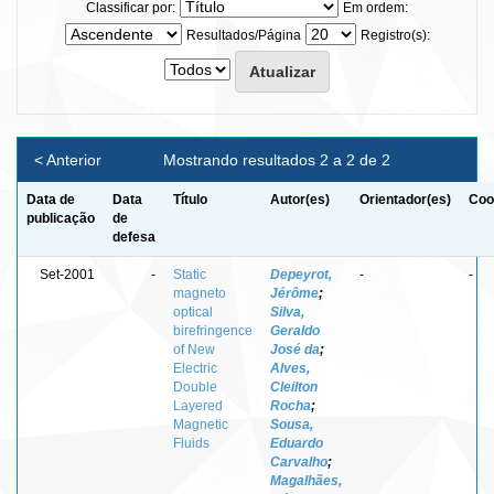
Classificar por:
Em ordem:
Resultados/Página
Registro(s):
< Anterior
Mostrando resultados 2 a 2 de 2
Data de
Data
Título
Autor(es)
Orientador(es)
Coo
publicação
de
defesa
Set-2001
-
Static
Depeyrot,
-
-
magneto
Jérôme
;
optical
Silva,
birefringence
Geraldo
of New
José da
;
Electric
Alves,
Double
Cleilton
Layered
Rocha
;
Magnetic
Sousa,
Fluids
Eduardo
Carvalho
;
Magalhães,