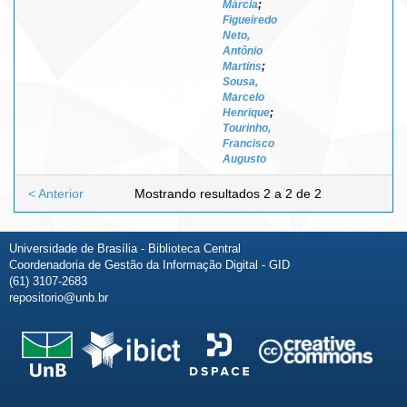
Márcia
;
Figueiredo
Neto,
Antônio
Martins
;
Sousa,
Marcelo
Henrique
;
Tourinho,
Francisco
Augusto
< Anterior
Mostrando resultados 2 a 2 de 2
Universidade de Brasília - Biblioteca Central
Coordenadoria de Gestão da Informação Digital - GID
(61) 3107-2683
repositorio@unb.br