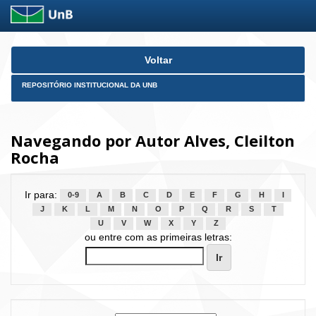
Skip
Voltar
navigation
REPOSITÓRIO INSTITUCIONAL DA UNB
Navegando por Autor Alves, Cleilton
Rocha
Ir para:
0-9
A
B
C
D
E
F
G
H
I
J
K
L
M
N
O
P
Q
R
S
T
U
V
W
X
Y
Z
ou entre com as primeiras letras: