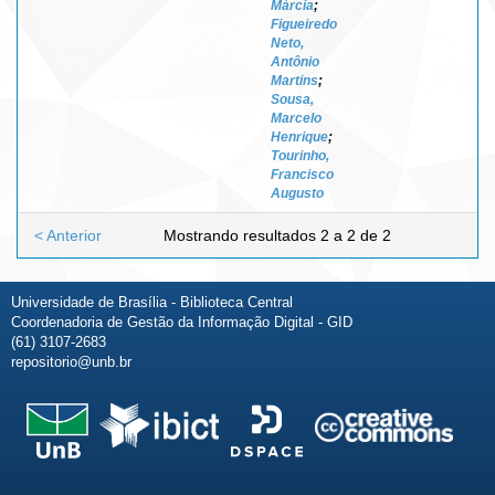
Márcia
;
Figueiredo
Neto,
Antônio
Martins
;
Sousa,
Marcelo
Henrique
;
Tourinho,
Francisco
Augusto
< Anterior
Mostrando resultados 2 a 2 de 2
Universidade de Brasília - Biblioteca Central
Coordenadoria de Gestão da Informação Digital - GID
(61) 3107-2683
repositorio@unb.br