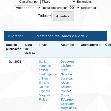
Classificar por:
Em ordem:
Resultados/Página
Registro(s):
< Anterior
Mostrando resultados 2 a 2 de 2
Data de
Data
Título
Autor(es)
Orientador(es)
Coo
publicação
de
defesa
Set-2001
-
Static
Depeyrot,
-
-
magneto
Jérôme
;
optical
Silva,
birefringence
Geraldo
of New
José da
;
Electric
Alves,
Double
Cleilton
Layered
Rocha
;
Magnetic
Sousa,
Fluids
Eduardo
Carvalho
;
Magalhães,