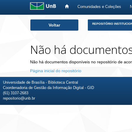
Comunidades e Coleções
Skip
REPOSITÓRIO INSTITUCIO
Voltar
navigation
Não há documento
Não há documentos disponíveis no repositório de acor
Página inicial do repositório
Universidade de Brasília - Biblioteca Central
Coordenadoria de Gestão da Informação Digital - GID
(61) 3107-2683
repositorio@unb.br