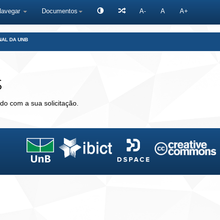
Navegar
Documentos
A-
A
A+
NAL DA UNB
s
do com a sua solicitação.