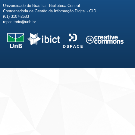
Universidade de Brasília - Biblioteca Central
Coordenadoria de Gestão da Informação Digital - GID
(61) 3107-2683
repositorio@unb.br
Fale conosco
Sobre