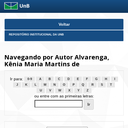
Skip
Voltar
navigation
REPOSITÓRIO INSTITUCIONAL DA UNB
Navegando por Autor Alvarenga,
Kênia Maria Martins de
Ir para:
0-9
A
B
C
D
E
F
G
H
I
J
K
L
M
N
O
P
Q
R
S
T
U
V
W
X
Y
Z
ou entre com as primeiras letras: