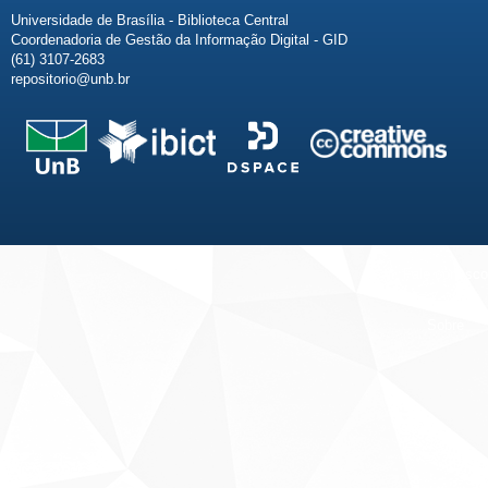
Universidade de Brasília - Biblioteca Central
Coordenadoria de Gestão da Informação Digital - GID
(61) 3107-2683
repositorio@unb.br
Fale conosco
Sobre