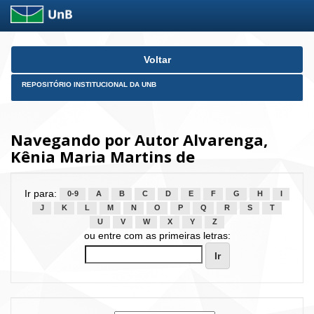
Skip
Voltar
navigation
REPOSITÓRIO INSTITUCIONAL DA UNB
Navegando por Autor Alvarenga,
Kênia Maria Martins de
Ir para:
0-9
A
B
C
D
E
F
G
H
I
J
K
L
M
N
O
P
Q
R
S
T
U
V
W
X
Y
Z
ou entre com as primeiras letras: