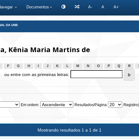
Navegar
Documentos
A-
A
A+
NAL DA UNB
a, Kênia Maria Martins de
F
G
H
I
J
K
L
M
N
O
P
Q
R
ou entre com as primeiras letras:
Em ordem:
Resultados/Página
Registro(
Mostrando resultados 1 a 1 de 1