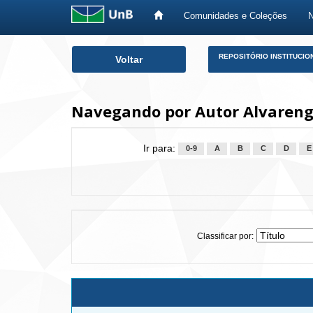
Comunidades e Coleções
Skip
REPOSITÓRIO INSTITUCIO
Voltar
navigation
Navegando por Autor Alvareng
Ir para:
0-9
A
B
C
D
E
Classificar por: