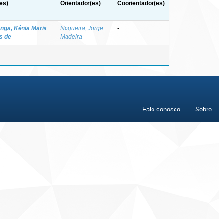
es)
Orientador(es)
Coorientador(es)
nga, Kênia Maria
Nogueira, Jorge
-
s de
Madeira
Fale conosco
Sobre