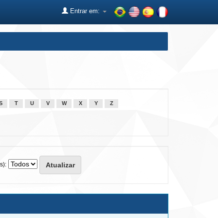
Entrar em:
S
T
U
V
W
X
Y
Z
s):