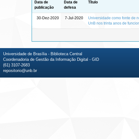
Data de
Data de
Título
publicação
defesa
30-Dez-2020
7-Jul-2020
Universidade como fonte de 
UnB nos trinta anos de funci
Universidade de Brasília - Biblioteca Central
Coordenadoria de Gestão da Informação Digital - GID
(61) 3107-2683
repositorio@unb.br