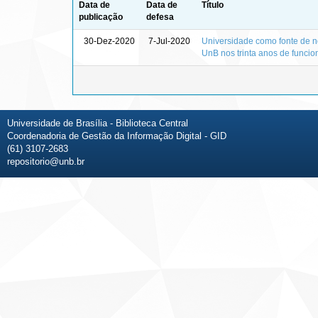
Data de
Data de
Título
publicação
defesa
30-Dez-2020
7-Jul-2020
Universidade como fonte de 
UnB nos trinta anos de funci
Universidade de Brasília - Biblioteca Central
Coordenadoria de Gestão da Informação Digital - GID
(61) 3107-2683
repositorio@unb.br