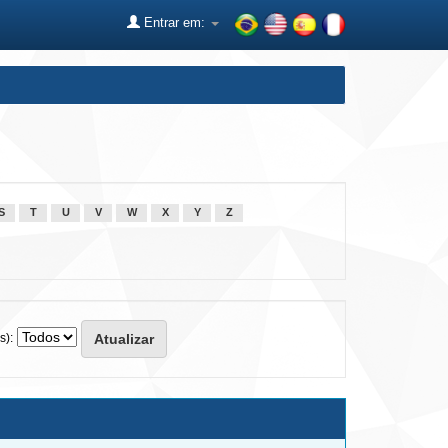
Entrar em:
S
T
U
V
W
X
Y
Z
s):