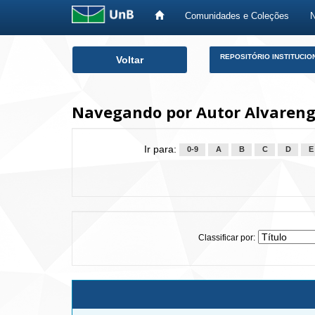
Comunidades e Coleções
Skip
REPOSITÓRIO INSTITUCIO
Voltar
navigation
Navegando por Autor Alvareng
Ir para:
0-9
A
B
C
D
E
Classificar por: