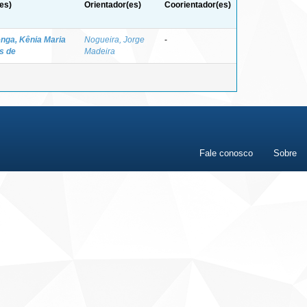
es)
Orientador(es)
Coorientador(es)
nga, Kênia Maria
Nogueira, Jorge
-
s de
Madeira
Fale conosco
Sobre