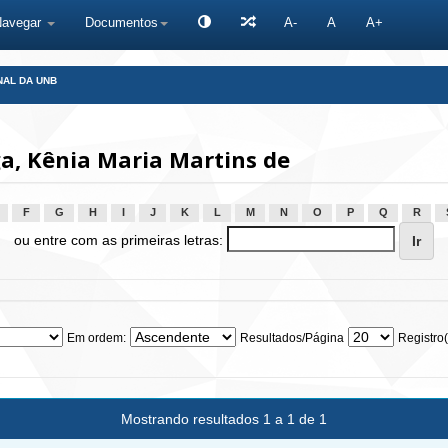
Navegar
Documentos
A-
A
A+
NAL DA UNB
a, Kênia Maria Martins de
F
G
H
I
J
K
L
M
N
O
P
Q
R
ou entre com as primeiras letras:
Em ordem:
Resultados/Página
Registro(
Mostrando resultados 1 a 1 de 1