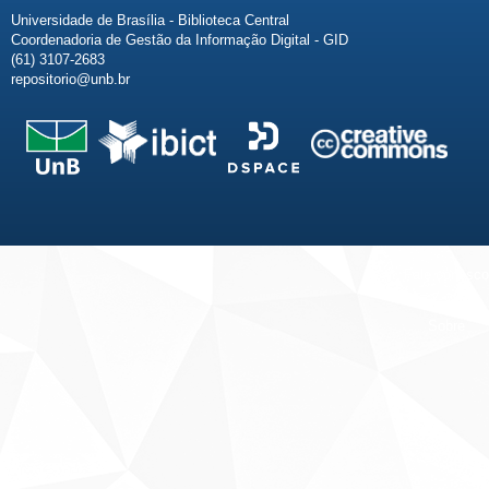
Universidade de Brasília - Biblioteca Central
Coordenadoria de Gestão da Informação Digital - GID
(61) 3107-2683
repositorio@unb.br
Fale conosco
Sobre