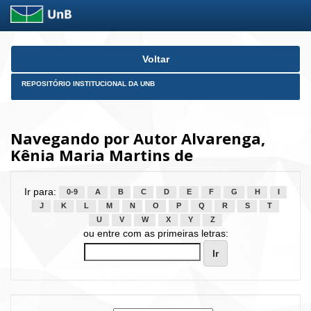
Skip
Voltar
navigation
REPOSITÓRIO INSTITUCIONAL DA UNB
Navegando por Autor Alvarenga,
Kênia Maria Martins de
Ir para:
0-9
A
B
C
D
E
F
G
H
I
J
K
L
M
N
O
P
Q
R
S
T
U
V
W
X
Y
Z
ou entre com as primeiras letras: