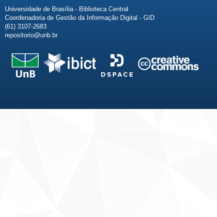
Universidade de Brasília - Biblioteca Central
Coordenadoria de Gestão da Informação Digital - GID
(61) 3107-2683
repositorio@unb.br
Fale conosco
Sobre