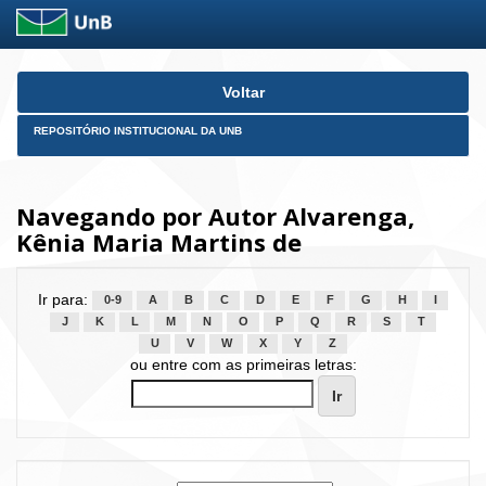
Skip
Voltar
navigation
REPOSITÓRIO INSTITUCIONAL DA UNB
Navegando por Autor Alvarenga,
Kênia Maria Martins de
Ir para:
0-9
A
B
C
D
E
F
G
H
I
J
K
L
M
N
O
P
Q
R
S
T
U
V
W
X
Y
Z
ou entre com as primeiras letras: