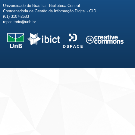
Universidade de Brasília - Biblioteca Central
Coordenadoria de Gestão da Informação Digital - GID
(61) 3107-2683
repositorio@unb.br
Fale conosco
Sobre