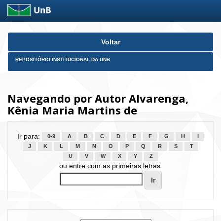
Skip
Voltar
navigation
REPOSITÓRIO INSTITUCIONAL DA UNB
Navegando por Autor Alvarenga,
Kênia Maria Martins de
Ir para:
0-9
A
B
C
D
E
F
G
H
I
J
K
L
M
N
O
P
Q
R
S
T
U
V
W
X
Y
Z
ou entre com as primeiras letras: