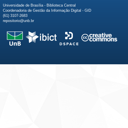
Universidade de Brasília - Biblioteca Central
Coordenadoria de Gestão da Informação Digital - GID
(61) 3107-2683
repositorio@unb.br
Fale conosco
Sobre