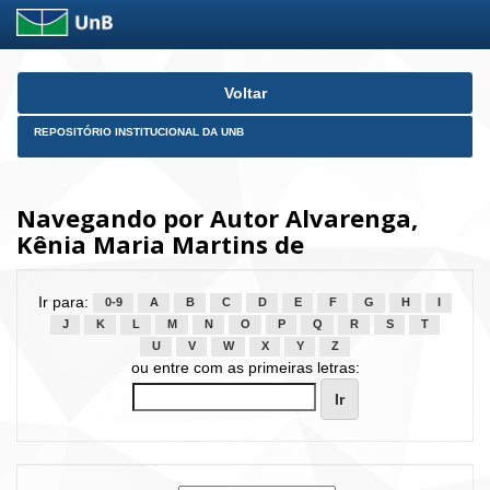
Skip
Voltar
navigation
REPOSITÓRIO INSTITUCIONAL DA UNB
Navegando por Autor Alvarenga,
Kênia Maria Martins de
Ir para:
0-9
A
B
C
D
E
F
G
H
I
J
K
L
M
N
O
P
Q
R
S
T
U
V
W
X
Y
Z
ou entre com as primeiras letras: