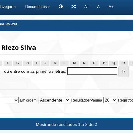
Navegar
Documentos
A-
A
A+
NAL DA UNB
Riezo Silva
F
G
H
I
J
K
L
M
N
O
P
Q
R
ou entre com as primeiras letras:
Em ordem:
Resultados/Página
Registro(
Mostrando resultados 1 a 2 de 2