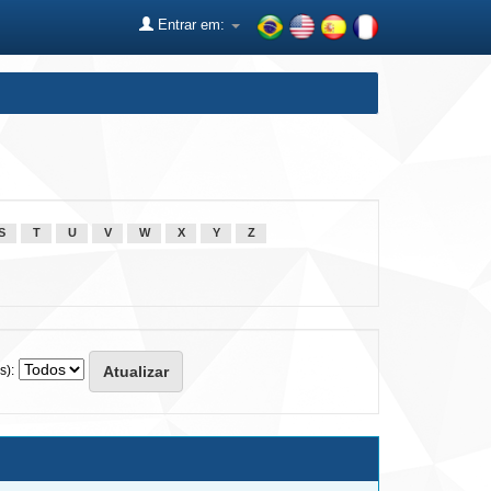
Entrar em:
S
T
U
V
W
X
Y
Z
s):