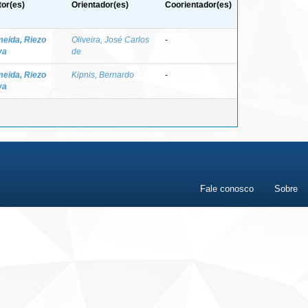
or(es)
Orientador(es)
Coorientador(es)
meida, Riezo
Oliveira, José Carlos
-
va
de
meida, Riezo
Kipnis, Bernardo
-
va
Fale conosco
Sobre