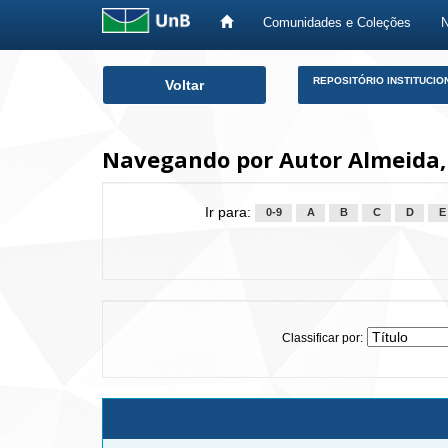
Comunidades e Coleções
Skip
REPOSITÓRIO INSTITUCIO
Voltar
navigation
Navegando por Autor Almeida, 
Ir para:
0-9
A
B
C
D
E
Classificar por: