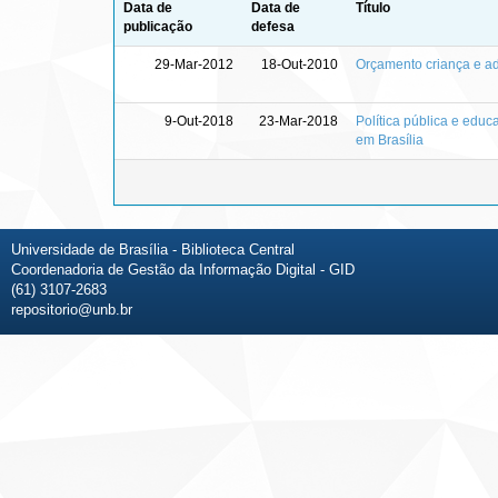
Data de
Data de
Título
publicação
defesa
29-Mar-2012
18-Out-2010
Orçamento criança e ado
9-Out-2018
23-Mar-2018
Política pública e edu
em Brasília
Universidade de Brasília - Biblioteca Central
Coordenadoria de Gestão da Informação Digital - GID
(61) 3107-2683
repositorio@unb.br