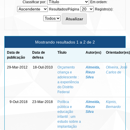
Classificar por:
Em ordem:
Resultados/Página
Registro(s):
Mostrando resultados 1 a 2 de 2
Data de
Data de
Título
Autor(es)
Orientador(es)
publicação
defesa
29-Mar-2012
18-Out-2010
Orçamento
Almeida,
Oliveira, José
criança e
Riezo
Carlos de
adolescente :
Silva
a experiência
do Distrito
Federal
9-Out-2018
23-Mar-2018
Política
Almeida,
Kipnis,
pública e
Riezo
Bernardo
educação
Silva
infantil : um
estudo sobre a
implantação