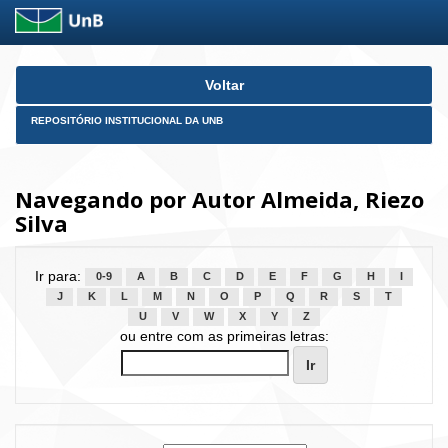
Skip
Voltar
navigation
REPOSITÓRIO INSTITUCIONAL DA UNB
Navegando por Autor Almeida, Riezo
Silva
Ir para:
0-9
A
B
C
D
E
F
G
H
I
J
K
L
M
N
O
P
Q
R
S
T
U
V
W
X
Y
Z
ou entre com as primeiras letras: