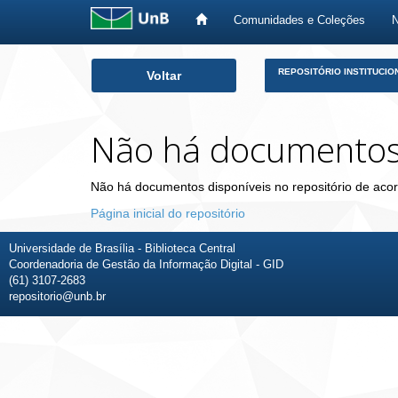
Comunidades e Coleções
Skip
REPOSITÓRIO INSTITUCIO
Voltar
navigation
Não há documento
Não há documentos disponíveis no repositório de acor
Página inicial do repositório
Universidade de Brasília - Biblioteca Central
Coordenadoria de Gestão da Informação Digital - GID
(61) 3107-2683
repositorio@unb.br