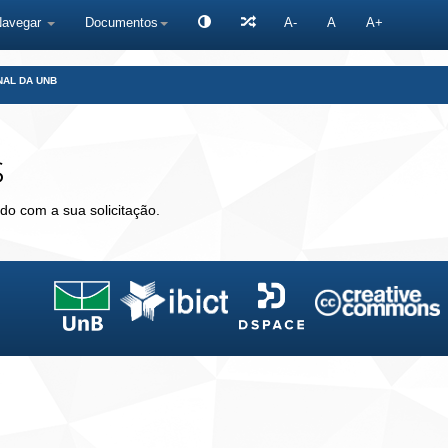
Navegar
Documentos
A-
A
A+
NAL DA UNB
s
do com a sua solicitação.