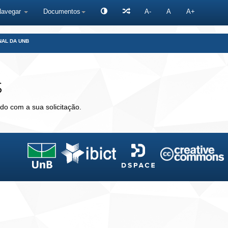
Navegar
Documentos
A-
A
A+
NAL DA UNB
s
do com a sua solicitação.