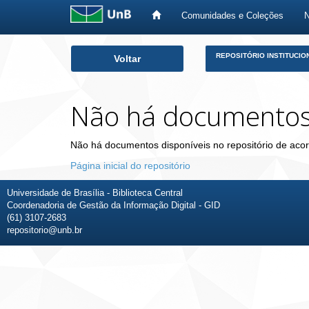
Comunidades e Coleções
Skip
REPOSITÓRIO INSTITUCIO
Voltar
navigation
Não há documento
Não há documentos disponíveis no repositório de acor
Página inicial do repositório
Universidade de Brasília - Biblioteca Central
Coordenadoria de Gestão da Informação Digital - GID
(61) 3107-2683
repositorio@unb.br