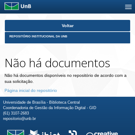
Skip
Voltar
navigation
REPOSITÓRIO INSTITUCIONAL DA UNB
Não há documentos
Não há documentos disponíveis no repositório de acordo com a
sua solicitação.
Página inicial do repositório
Universidade de Brasília - Biblioteca Central
Coordenadoria de Gestão da Informação Digital - GID
(61) 3107-2683
repositorio@unb.br