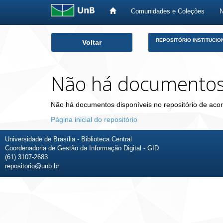
Comunidades e Coleções
Skip
REPOSITÓRIO INSTITUCIO
Voltar
navigation
Não há documento
Não há documentos disponíveis no repositório de acor
Página inicial do repositório
Universidade de Brasília - Biblioteca Central
Coordenadoria de Gestão da Informação Digital - GID
(61) 3107-2683
repositorio@unb.br