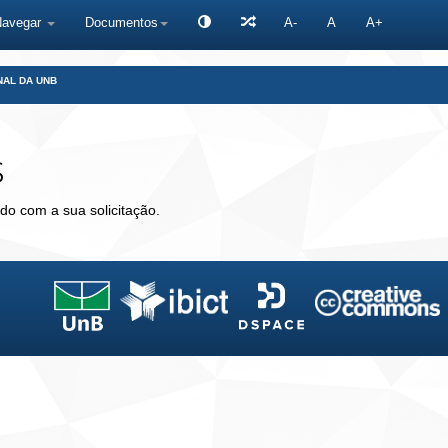
Navegar
Documentos
A-
A
A+
NAL DA UNB
s
do com a sua solicitação.