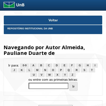
Skip
Voltar
navigation
REPOSITÓRIO INSTITUCIONAL DA UNB
Navegando por Autor Almeida,
Pauliane Duarte de
Ir para:
0-9
A
B
C
D
E
F
G
H
I
J
K
L
M
N
O
P
Q
R
S
T
U
V
W
X
Y
Z
ou entre com as primeiras letras: