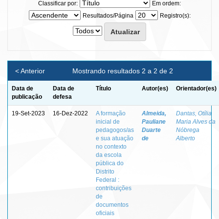
Classificar por:
Em ordem:
Resultados/Página
Registro(s):
< Anterior
Mostrando resultados 2 a 2 de 2
Data de
Data de
Título
Autor(es)
Orientador(es)
publicação
defesa
19-Set-2023
16-Dez-2022
A formação
Almeida,
Dantas, Otília
inicial de
Pauliane
Maria Alves da
pedagogos/as
Duarte
Nóbrega
e sua atuação
de
Alberto
no contexto
da escola
pública do
Distrito
Federal :
contribuições
de
documentos
oficiais