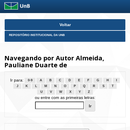
Skip
Voltar
navigation
REPOSITÓRIO INSTITUCIONAL DA UNB
Navegando por Autor Almeida,
Pauliane Duarte de
Ir para:
0-9
A
B
C
D
E
F
G
H
I
J
K
L
M
N
O
P
Q
R
S
T
U
V
W
X
Y
Z
ou entre com as primeiras letras: