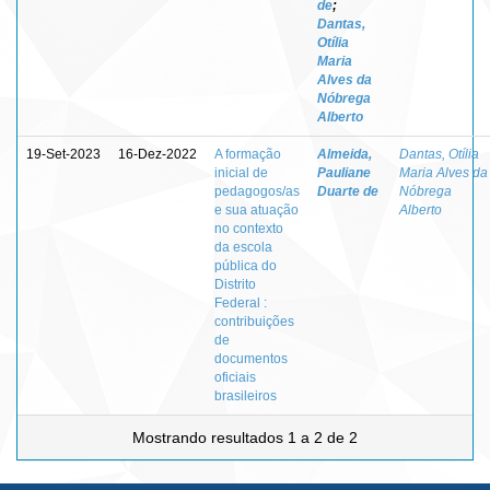
de
;
Dantas,
Otília
Maria
Alves da
Nóbrega
Alberto
19-Set-2023
16-Dez-2022
A formação
Almeida,
Dantas, Otília
inicial de
Pauliane
Maria Alves da
pedagogos/as
Duarte de
Nóbrega
e sua atuação
Alberto
no contexto
da escola
pública do
Distrito
Federal :
contribuições
de
documentos
oficiais
brasileiros
Mostrando resultados 1 a 2 de 2