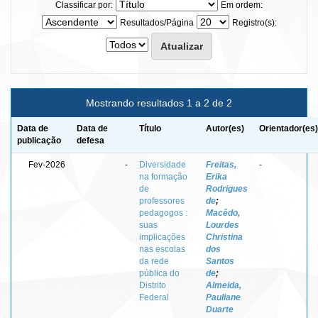
Classificar por:
Em ordem:
Resultados/Página
Registro(s):
Mostrando resultados 1 a 2 de 2
Data de
Data de
Título
Autor(es)
Orientador(es)
publicação
defesa
Fev-2026
-
Diversidade
Freitas,
-
na formação
Erika
de
Rodrigues
professores
de
;
pedagogos :
Macêdo,
suas
Lourdes
implicações
Christina
nas escolas
dos
da rede
Santos
pública do
de
;
Distrito
Almeida,
Federal
Pauliane
Duarte