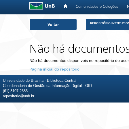
Comunidades e Coleções
Skip
REPOSITÓRIO INSTITUCIO
Voltar
navigation
Não há documento
Não há documentos disponíveis no repositório de acor
Página inicial do repositório
Universidade de Brasília - Biblioteca Central
Coordenadoria de Gestão da Informação Digital - GID
(61) 3107-2683
repositorio@unb.br