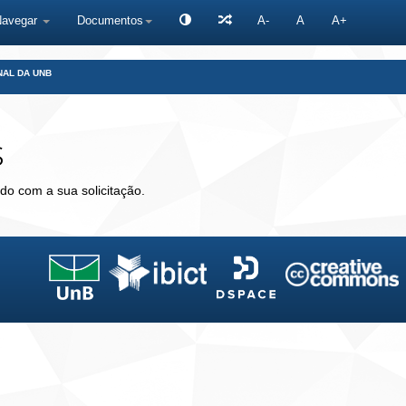
Navegar
Documentos
A-
A
A+
NAL DA UNB
s
do com a sua solicitação.