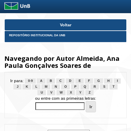
Skip
Voltar
navigation
REPOSITÓRIO INSTITUCIONAL DA UNB
Navegando por Autor Almeida, Ana
Paula Gonçalves Soares de
Ir para:
0-9
A
B
C
D
E
F
G
H
I
J
K
L
M
N
O
P
Q
R
S
T
U
V
W
X
Y
Z
ou entre com as primeiras letras: