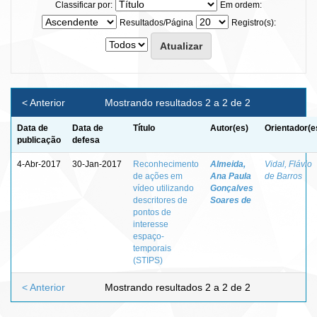
Classificar por:
Em ordem:
Resultados/Página
Registro(s):
< Anterior
Mostrando resultados 2 a 2 de 2
Data de
Data de
Título
Autor(es)
Orientador(e
publicação
defesa
4-Abr-2017
30-Jan-2017
Reconhecimento
Almeida,
Vidal, Flávio
de ações em
Ana Paula
de Barros
vídeo utilizando
Gonçalves
descritores de
Soares de
pontos de
interesse
espaço-
temporais
(STIPS)
< Anterior
Mostrando resultados 2 a 2 de 2