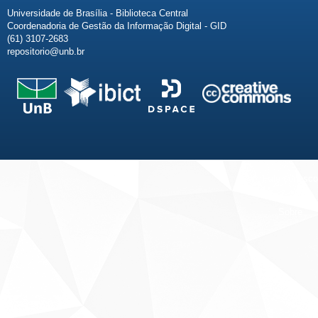
Universidade de Brasília - Biblioteca Central
Coordenadoria de Gestão da Informação Digital - GID
(61) 3107-2683
repositorio@unb.br
Fale conosco
Sobre