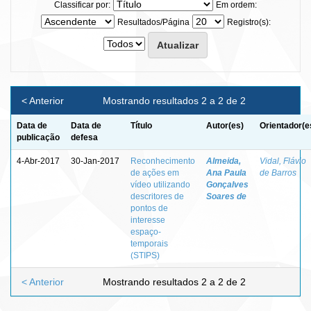
Classificar por:
Em ordem:
Resultados/Página
Registro(s):
< Anterior
Mostrando resultados 2 a 2 de 2
Data de
Data de
Título
Autor(es)
Orientador(e
publicação
defesa
4-Abr-2017
30-Jan-2017
Reconhecimento
Almeida,
Vidal, Flávio
de ações em
Ana Paula
de Barros
vídeo utilizando
Gonçalves
descritores de
Soares de
pontos de
interesse
espaço-
temporais
(STIPS)
< Anterior
Mostrando resultados 2 a 2 de 2