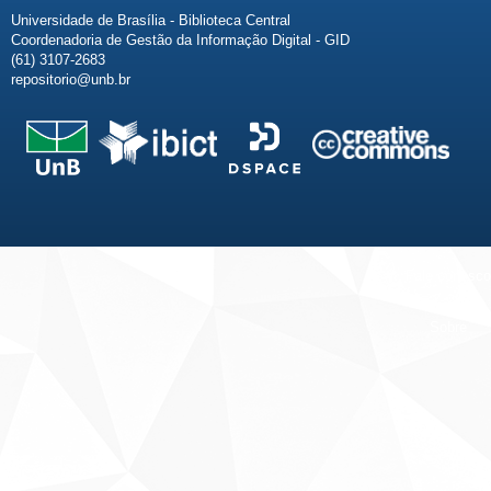
Universidade de Brasília - Biblioteca Central
Coordenadoria de Gestão da Informação Digital - GID
(61) 3107-2683
repositorio@unb.br
Fale conosco
Sobre