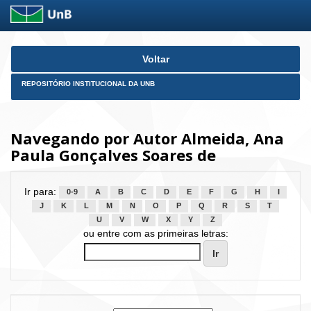
Skip
Voltar
navigation
REPOSITÓRIO INSTITUCIONAL DA UNB
Navegando por Autor Almeida, Ana
Paula Gonçalves Soares de
Ir para:
0-9
A
B
C
D
E
F
G
H
I
J
K
L
M
N
O
P
Q
R
S
T
U
V
W
X
Y
Z
ou entre com as primeiras letras: