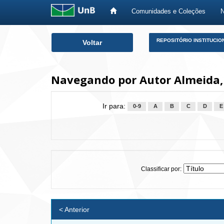
Comunidades e Coleções
Skip
REPOSITÓRIO INSTITUCIO
Voltar
navigation
Navegando por Autor Almeida,
Ir para:
0-9
A
B
C
D
E
Classificar por:
< Anterior