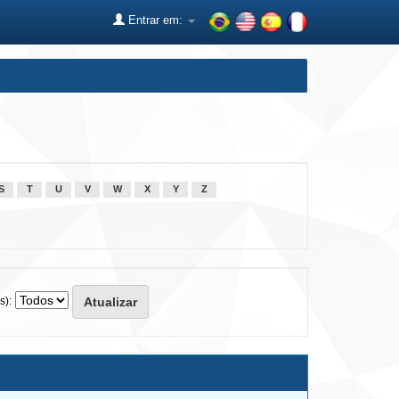
Entrar em:
S
T
U
V
W
X
Y
Z
s):