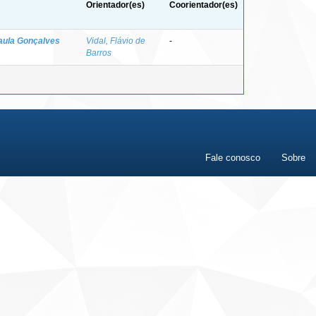
Orientador(es)
Coorientador(es)
aula Gonçalves
Vidal, Flávio de
-
Barros
Fale conosco
Sobre