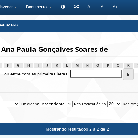
Navegar
Documentos
A-
A
A+
NAL DA UNB
 Ana Paula Gonçalves Soares de
F
G
H
I
J
K
L
M
N
O
P
Q
R
ou entre com as primeiras letras:
Em ordem:
Resultados/Página
Registro(
Mostrando resultados 2 a 2 de 2