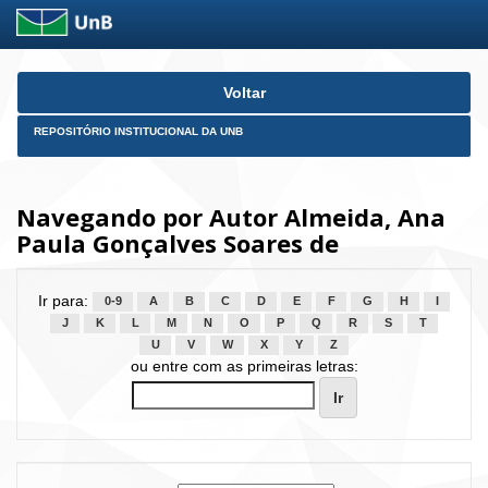
Skip
Voltar
navigation
REPOSITÓRIO INSTITUCIONAL DA UNB
Navegando por Autor Almeida, Ana
Paula Gonçalves Soares de
Ir para:
0-9
A
B
C
D
E
F
G
H
I
J
K
L
M
N
O
P
Q
R
S
T
U
V
W
X
Y
Z
ou entre com as primeiras letras: