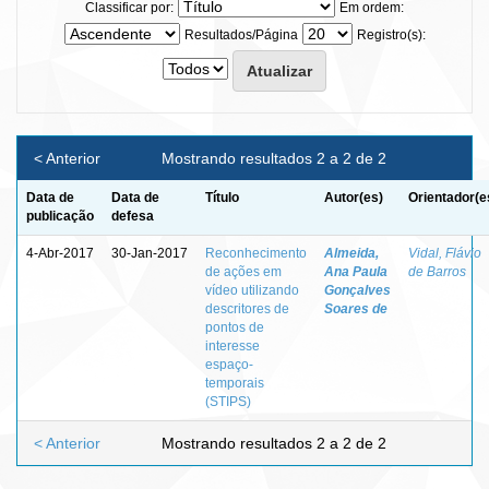
Classificar por:
Em ordem:
Resultados/Página
Registro(s):
< Anterior
Mostrando resultados 2 a 2 de 2
Data de
Data de
Título
Autor(es)
Orientador(e
publicação
defesa
4-Abr-2017
30-Jan-2017
Reconhecimento
Almeida,
Vidal, Flávio
de ações em
Ana Paula
de Barros
vídeo utilizando
Gonçalves
descritores de
Soares de
pontos de
interesse
espaço-
temporais
(STIPS)
< Anterior
Mostrando resultados 2 a 2 de 2