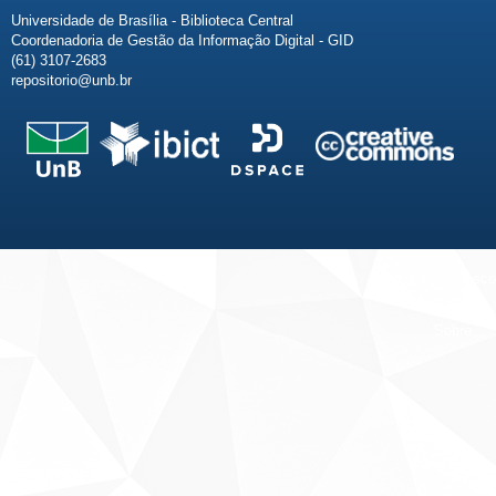
Universidade de Brasília - Biblioteca Central
Coordenadoria de Gestão da Informação Digital - GID
(61) 3107-2683
repositorio@unb.br
Fale conosco
Sobre