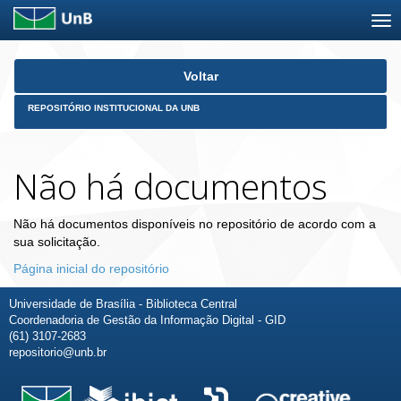
Skip
Voltar
navigation
REPOSITÓRIO INSTITUCIONAL DA UNB
Não há documentos
Não há documentos disponíveis no repositório de acordo com a
sua solicitação.
Página inicial do repositório
Universidade de Brasília - Biblioteca Central
Coordenadoria de Gestão da Informação Digital - GID
(61) 3107-2683
repositorio@unb.br