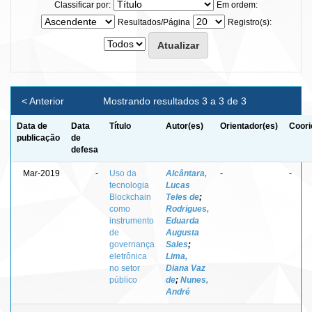
Classificar por:
Em ordem:
Resultados/Página
Registro(s):
< Anterior
Mostrando resultados 3 a 3 de 3
Data de
Data
Título
Autor(es)
Orientador(es)
Coori
publicação
de
defesa
Mar-2019
-
Uso da
Alcântara,
-
-
tecnologia
Lucas
Blockchain
Teles de
;
como
Rodrigues,
instrumento
Eduarda
de
Augusta
governança
Sales
;
eletrônica
Lima,
no setor
Diana Vaz
público
de
;
Nunes,
André