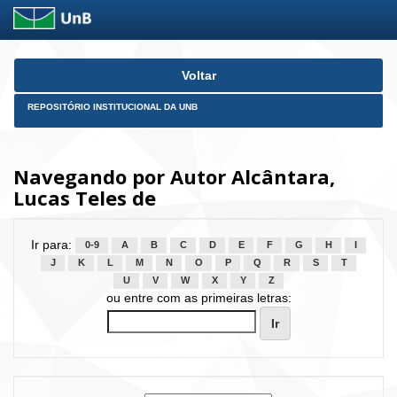
Skip
Voltar
navigation
REPOSITÓRIO INSTITUCIONAL DA UNB
Navegando por Autor Alcântara,
Lucas Teles de
Ir para:
0-9
A
B
C
D
E
F
G
H
I
J
K
L
M
N
O
P
Q
R
S
T
U
V
W
X
Y
Z
ou entre com as primeiras letras: