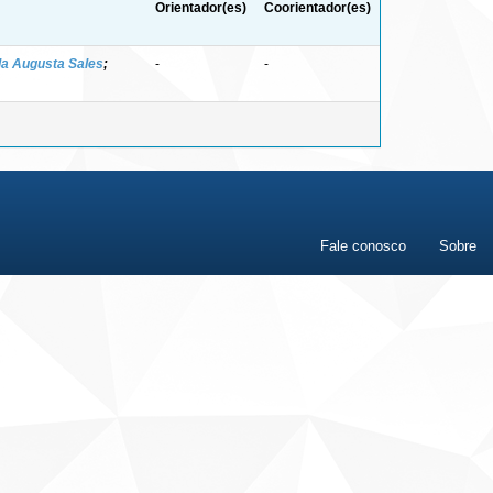
Orientador(es)
Coorientador(es)
da Augusta Sales
;
-
-
Fale conosco
Sobre