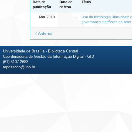
Data de
Data de
Título
publicação
defesa
Mar-2019
-
Uso da tecnologia Blockchain 
governança eletrônica no setor
< Anterior
Universidade de Brasília - Biblioteca Central
Coordenadoria de Gestão da Informação Digital - GID
(61) 3107-2683
repositorio@unb.br