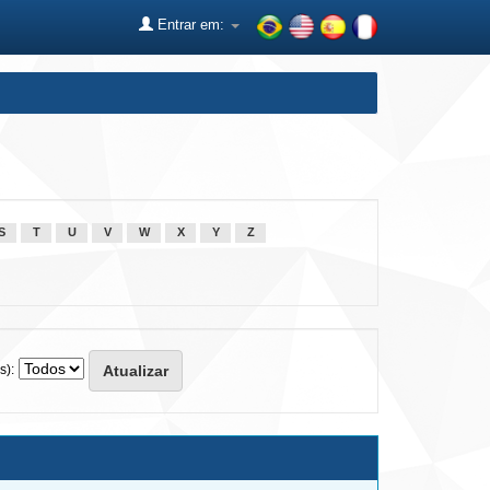
Entrar em:
S
T
U
V
W
X
Y
Z
s):