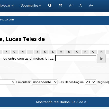
Navegar
Documentos
A-
A
A+
NAL DA UNB
, Lucas Teles de
F
G
H
I
J
K
L
M
N
O
P
Q
R
ou entre com as primeiras letras:
Em ordem:
Resultados/Página
Registro(
Mostrando resultados 3 a 3 de 3