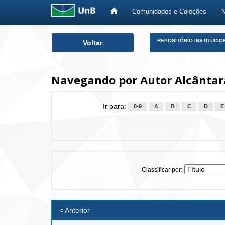
Comunidades e Coleções
Skip
REPOSITÓRIO INSTITUCIO
Voltar
navigation
Navegando por Autor Alcântara
Ir para:
0-9
A
B
C
D
E
Classificar por:
< Anterior