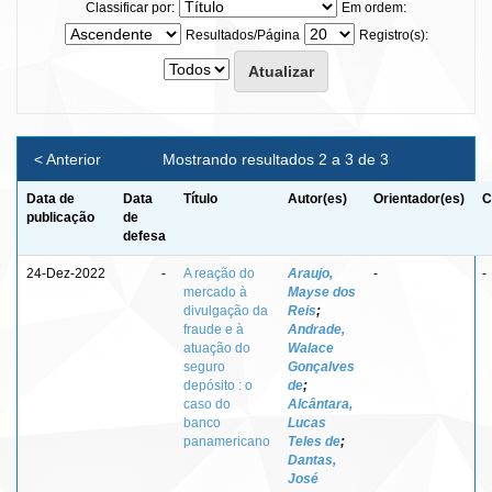
Classificar por:
Em ordem:
Resultados/Página
Registro(s):
< Anterior
Mostrando resultados 2 a 3 de 3
Data de
Data
Título
Autor(es)
Orientador(es)
C
publicação
de
defesa
24-Dez-2022
-
A reação do
Araujo,
-
-
mercado à
Mayse dos
divulgação da
Reis
;
fraude e à
Andrade,
atuação do
Walace
seguro
Gonçalves
depósito : o
de
;
caso do
Alcântara,
banco
Lucas
panamericano
Teles de
;
Dantas,
José