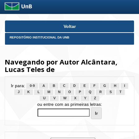
Skip
Voltar
navigation
REPOSITÓRIO INSTITUCIONAL DA UNB
Navegando por Autor Alcântara,
Lucas Teles de
Ir para:
0-9
A
B
C
D
E
F
G
H
I
J
K
L
M
N
O
P
Q
R
S
T
U
V
W
X
Y
Z
ou entre com as primeiras letras: