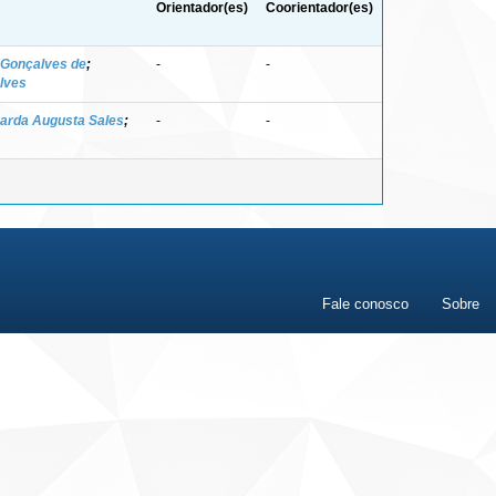
Orientador(es)
Coorientador(es)
 Gonçalves de
;
-
-
lves
uarda Augusta Sales
;
-
-
Fale conosco
Sobre