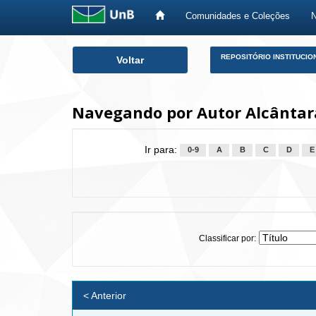
Comunidades e Coleções
Skip
REPOSITÓRIO INSTITUCIO
Voltar
navigation
Navegando por Autor Alcântara
Ir para:
0-9
A
B
C
D
E
Classificar por:
< Anterior