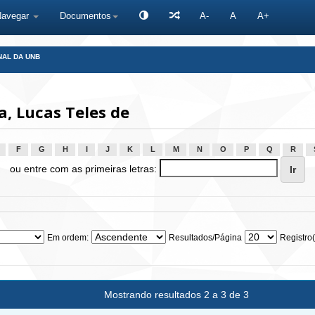
Navegar
Documentos
A-
A
A+
NAL DA UNB
, Lucas Teles de
F
G
H
I
J
K
L
M
N
O
P
Q
R
ou entre com as primeiras letras:
Em ordem:
Resultados/Página
Registro(
Mostrando resultados 2 a 3 de 3