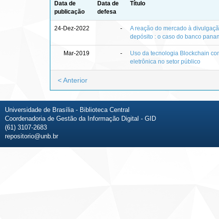
Data de
Data de
Título
publicação
defesa
24-Dez-2022
-
A reação do mercado à divulgaçã
depósito : o caso do banco pana
Mar-2019
-
Uso da tecnologia Blockchain c
eletrônica no setor público
< Anterior
Universidade de Brasília - Biblioteca Central
Coordenadoria de Gestão da Informação Digital - GID
(61) 3107-2683
repositorio@unb.br