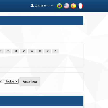
Entrar em:
S
T
U
V
W
X
Y
Z
s):