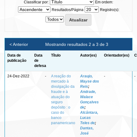
Classificar por:
Em ordem:
Resultados/Página
Registro(s):
< Anterior
Mostrando resultados 2 a 3 de 3
Data de
Data
Título
Autor(es)
Orientador(es)
C
publicação
de
defesa
24-Dez-2022
-
A reação do
Araujo,
-
-
mercado à
Mayse dos
divulgação da
Reis
;
fraude e à
Andrade,
atuação do
Walace
seguro
Gonçalves
depósito : o
de
;
caso do
Alcântara,
banco
Lucas
panamericano
Teles de
;
Dantas,
José