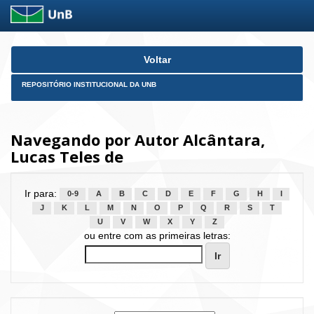
Skip
Voltar
navigation
REPOSITÓRIO INSTITUCIONAL DA UNB
Navegando por Autor Alcântara,
Lucas Teles de
Ir para:
0-9
A
B
C
D
E
F
G
H
I
J
K
L
M
N
O
P
Q
R
S
T
U
V
W
X
Y
Z
ou entre com as primeiras letras: