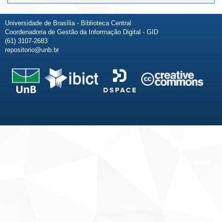
Universidade de Brasília - Biblioteca Central
Coordenadoria de Gestão da Informação Digital - GID
(61) 3107-2683
repositorio@unb.br
Fale conosco
Sobre