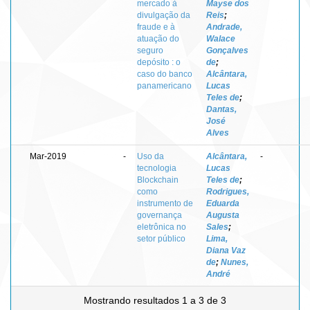
mercado à
Mayse dos
divulgação da
Reis
;
fraude e à
Andrade,
atuação do
Walace
seguro
Gonçalves
depósito : o
de
;
caso do banco
Alcântara,
panamericano
Lucas
Teles de
;
Dantas,
José
Alves
Mar-2019
-
Uso da
Alcântara,
-
tecnologia
Lucas
Blockchain
Teles de
;
como
Rodrigues,
instrumento de
Eduarda
governança
Augusta
eletrônica no
Sales
;
setor público
Lima,
Diana Vaz
de
;
Nunes,
André
Mostrando resultados 1 a 3 de 3