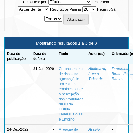
Classificar por:
Em ordem:
Resultados/Página
Registro(s):
Mostrando resultados 1 a 3 de 3
Data de
Data de
Título
Autor(es)
Orientador(e
publicação
defesa
-
31-Jan-2020
Gerenciamento
Alcântara,
Fernandes,
de riscos no
Lucas
Bruno Viníci
agronegócio :
Teles de
Ramos
um estudo
empírico sobre
a percepção
dos produtores
rurais do
Distrito
Federal, Goiás
e Entorno
24-Dez-2022
-
A reação do
Araujo,
-