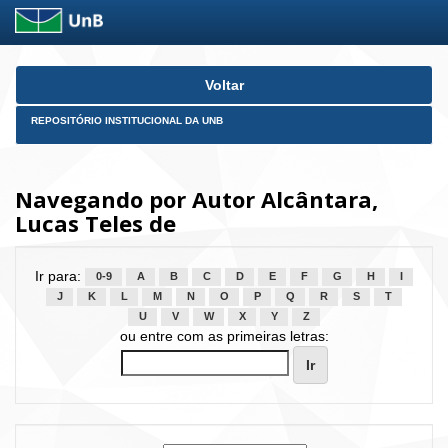
Skip
Voltar
navigation
REPOSITÓRIO INSTITUCIONAL DA UNB
Navegando por Autor Alcântara,
Lucas Teles de
Ir para:
0-9
A
B
C
D
E
F
G
H
I
J
K
L
M
N
O
P
Q
R
S
T
U
V
W
X
Y
Z
ou entre com as primeiras letras: