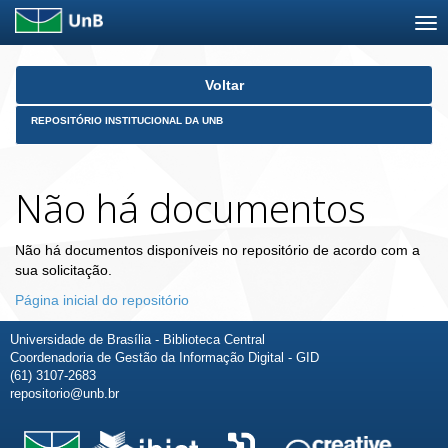
Skip
Voltar
navigation
REPOSITÓRIO INSTITUCIONAL DA UNB
Não há documentos
Não há documentos disponíveis no repositório de acordo com a
sua solicitação.
Página inicial do repositório
Universidade de Brasília - Biblioteca Central
Coordenadoria de Gestão da Informação Digital - GID
(61) 3107-2683
repositorio@unb.br