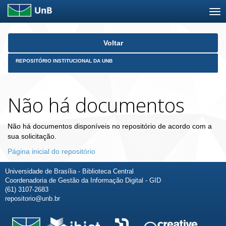
Skip
Voltar
navigation
REPOSITÓRIO INSTITUCIONAL DA UNB
Não há documentos
Não há documentos disponíveis no repositório de acordo com a
sua solicitação.
Página inicial do repositório
Universidade de Brasília - Biblioteca Central
Coordenadoria de Gestão da Informação Digital - GID
(61) 3107-2683
repositorio@unb.br