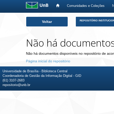
Comunidades e Coleções
Skip
REPOSITÓRIO INSTITUCIO
Voltar
navigation
Não há documento
Não há documentos disponíveis no repositório de acor
Página inicial do repositório
Universidade de Brasília - Biblioteca Central
Coordenadoria de Gestão da Informação Digital - GID
(61) 3107-2683
repositorio@unb.br