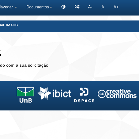
Navegar
Documentos
A-
A
A+
NAL DA UNB
s
do com a sua solicitação.