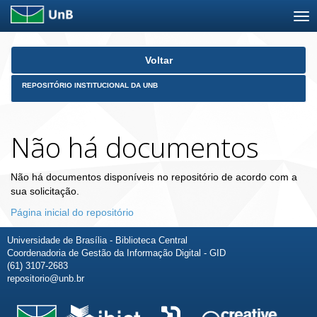
Skip
Voltar
navigation
REPOSITÓRIO INSTITUCIONAL DA UNB
Não há documentos
Não há documentos disponíveis no repositório de acordo com a
sua solicitação.
Página inicial do repositório
Universidade de Brasília - Biblioteca Central
Coordenadoria de Gestão da Informação Digital - GID
(61) 3107-2683
repositorio@unb.br