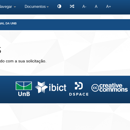
Navegar
Documentos
A-
A
A+
NAL DA UNB
s
do com a sua solicitação.