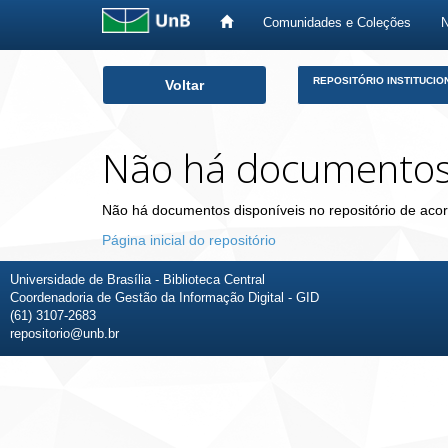
Comunidades e Coleções
Skip
REPOSITÓRIO INSTITUCIO
Voltar
navigation
Não há documento
Não há documentos disponíveis no repositório de acor
Página inicial do repositório
Universidade de Brasília - Biblioteca Central
Coordenadoria de Gestão da Informação Digital - GID
(61) 3107-2683
repositorio@unb.br