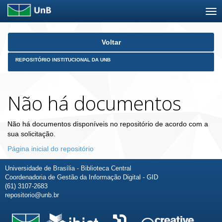
Skip
Voltar
navigation
REPOSITÓRIO INSTITUCIONAL DA UNB
Não há documentos
Não há documentos disponíveis no repositório de acordo com a
sua solicitação.
Página inicial do repositório
Universidade de Brasília - Biblioteca Central
Coordenadoria de Gestão da Informação Digital - GID
(61) 3107-2683
repositorio@unb.br