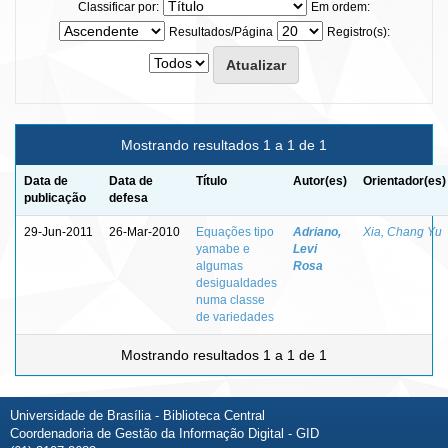
Classificar por:
Em ordem:
Resultados/Página
Registro(s):
Mostrando resultados 1 a 1 de 1
Data de
Data de
Título
Autor(es)
Orientador(es)
publicação
defesa
29-Jun-2011
26-Mar-2010
Equações tipo
Adriano,
Xia, Chang Yu
yamabe e
Levi
algumas
Rosa
desigualdades
numa classe
de variedades
Mostrando resultados 1 a 1 de 1
Universidade de Brasília - Biblioteca Central
Coordenadoria de Gestão da Informação Digital - GID