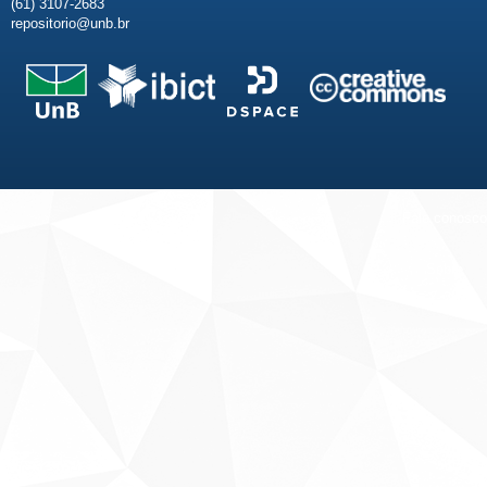
(61) 3107-2683
repositorio@unb.br
Fale conosco
Sobre