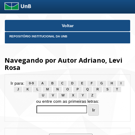
Skip
Voltar
navigation
REPOSITÓRIO INSTITUCIONAL DA UNB
Navegando por Autor Adriano, Levi
Rosa
Ir para:
0-9
A
B
C
D
E
F
G
H
I
J
K
L
M
N
O
P
Q
R
S
T
U
V
W
X
Y
Z
ou entre com as primeiras letras: