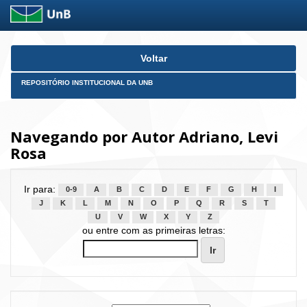
Skip
Voltar
navigation
REPOSITÓRIO INSTITUCIONAL DA UNB
Navegando por Autor Adriano, Levi
Rosa
Ir para:
0-9
A
B
C
D
E
F
G
H
I
J
K
L
M
N
O
P
Q
R
S
T
U
V
W
X
Y
Z
ou entre com as primeiras letras: