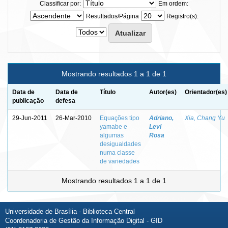
Classificar por:
Em ordem:
Resultados/Página
Registro(s):
Mostrando resultados 1 a 1 de 1
Data de
Data de
Título
Autor(es)
Orientador(es)
publicação
defesa
29-Jun-2011
26-Mar-2010
Equações tipo
Adriano,
Xia, Chang Yu
yamabe e
Levi
algumas
Rosa
desigualdades
numa classe
de variedades
Mostrando resultados 1 a 1 de 1
Universidade de Brasília - Biblioteca Central
Coordenadoria de Gestão da Informação Digital - GID