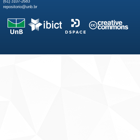
(61) 3107-2683
repositorio@unb.br
Fale conosco
Sobre