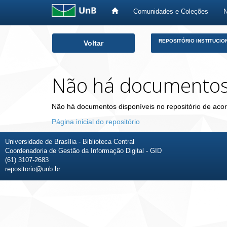
Comunidades e Coleções
Skip
REPOSITÓRIO INSTITUCIO
Voltar
navigation
Não há documento
Não há documentos disponíveis no repositório de acor
Página inicial do repositório
Universidade de Brasília - Biblioteca Central
Coordenadoria de Gestão da Informação Digital - GID
(61) 3107-2683
repositorio@unb.br