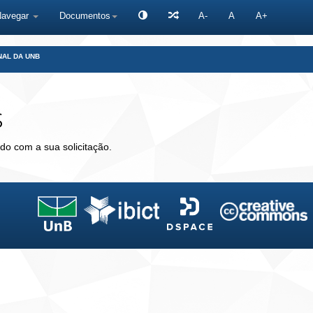
Navegar
Documentos
A-
A
A+
NAL DA UNB
s
do com a sua solicitação.