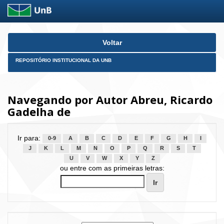
Skip
Voltar
navigation
REPOSITÓRIO INSTITUCIONAL DA UNB
Navegando por Autor Abreu, Ricardo
Gadelha de
Ir para:
0-9
A
B
C
D
E
F
G
H
I
J
K
L
M
N
O
P
Q
R
S
T
U
V
W
X
Y
Z
ou entre com as primeiras letras: